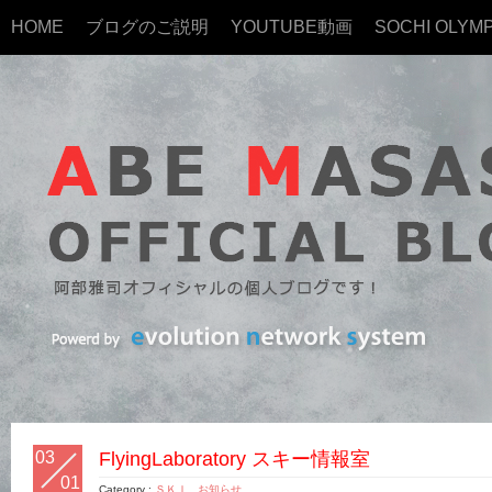
HOME
ブログのご説明
YOUTUBE動画
SOCHI OLYMP
03
FlyingLaboratory スキー情報室
01
Category :
ＳＫＩ
,
お知らせ