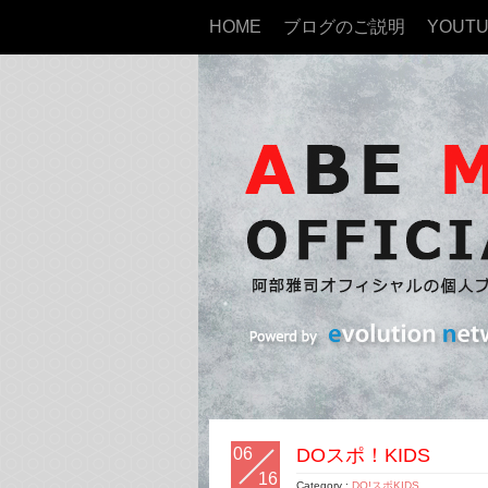
HOME
ブログのご説明
YOUT
06
DOスポ！KIDS
16
Category :
DO!スポKIDS