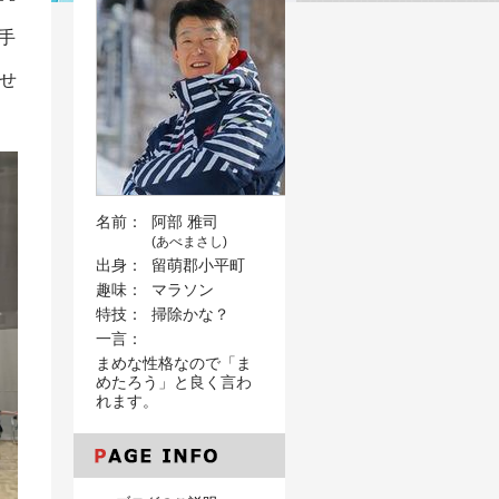
手
せ
名前：
阿部 雅司
(あべまさし)
出身：
留萌郡小平町
趣味：
マラソン
特技：
掃除かな？
一言：
まめな性格なので「ま
めたろう」と良く言わ
れます。