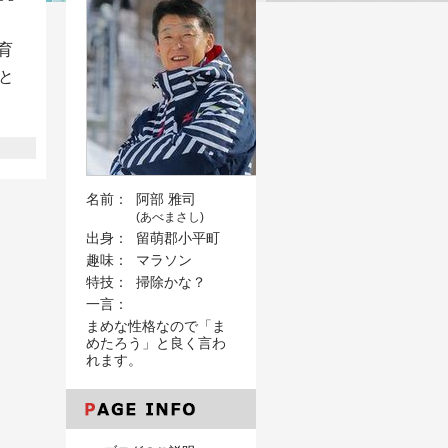
育
と
名前：
阿部 雅司
(あべまさし)
出身：
留萌郡小平町
趣味：
マラソン
特技：
掃除かな？
一言：
まめな性格なので「ま
めたろう」と良く言わ
れます。