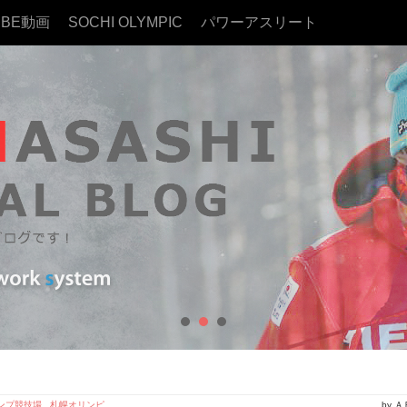
UBE動画
SOCHI OLYMPIC
パワーアスリート
ンプ競技場
,
札幌オリンピ
by 