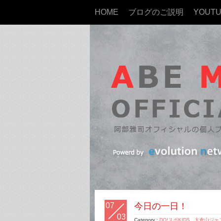
HOME
ブログのご説明
YOUT
07
今日の一日！
03
Category :
DO!スポKIDS
,
大倉山ジャ