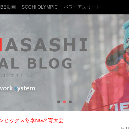
UBE動画
SOCHI OLYMPIC
パワーアスリート
ンピックス冬季NG名寄大会
by 