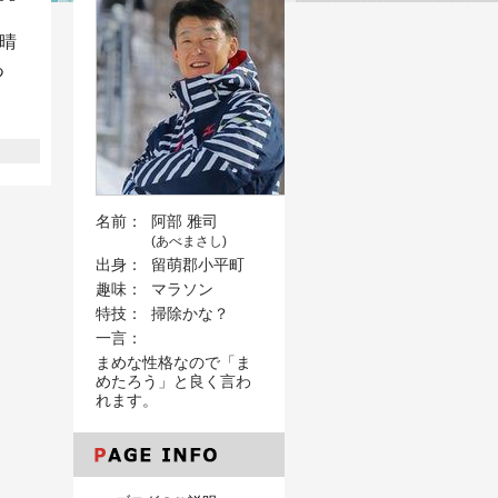
晴
つ
名前：
阿部 雅司
(あべまさし)
出身：
留萌郡小平町
趣味：
マラソン
特技：
掃除かな？
一言：
まめな性格なので「ま
めたろう」と良く言わ
れます。