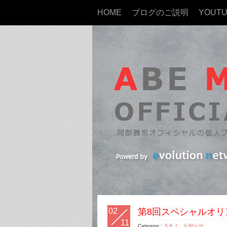
HOME
ブログのご説明
YOUT
02
第8回スペシャルオリ
11
Category :
ＳＫＩ
,
お知らせ