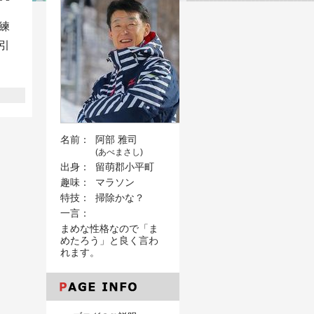
練
引
名前：
阿部 雅司
(あべまさし)
出身：
留萌郡小平町
趣味：
マラソン
特技：
掃除かな？
一言：
まめな性格なので「ま
めたろう」と良く言わ
れます。