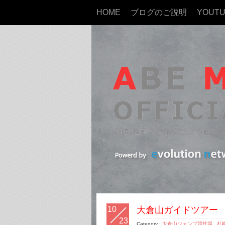
HOME
ブログのご説明
YOUT
10
大倉山ガイドツアー
23
Category :
大倉山ジャンプ競技場
,
札