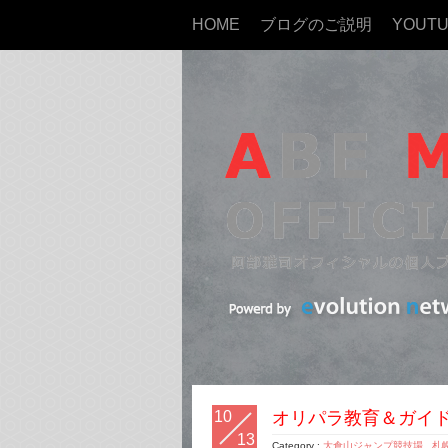
HOME
ブログのご説明
YOUT
10
オリパラ教育＆ガイ
13
Category :
大倉山ジャンプ競技場
,
札