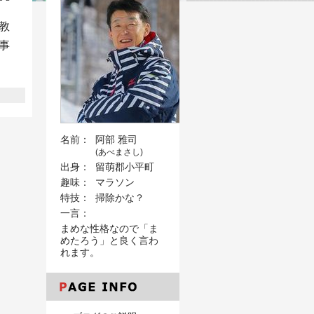
教
事
名前：
阿部 雅司
(あべまさし)
出身：
留萌郡小平町
趣味：
マラソン
特技：
掃除かな？
一言：
まめな性格なので「ま
めたろう」と良く言わ
れます。