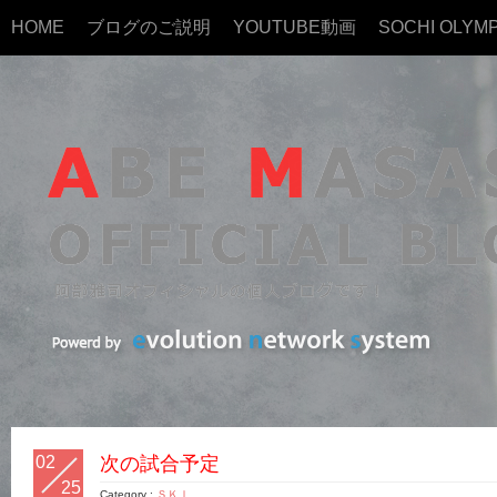
HOME
ブログのご説明
YOUTUBE動画
SOCHI OLYMP
02
次の試合予定
25
Category :
ＳＫＩ