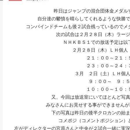
昨日はジャンプの混合団体金メダル
自分達の鬱憤を晴らしてくれるような快勝
コンバインドチームも後２試合残っているのでメ
次の試合は２月２８日（木）ラー
ＮＨＫＢＳ１での放送予定は以
２月２８日（木）ＬＨ個人
２１：００～２１：
２３：００～２４：
３月 ２日（土）ＬＨ個
９：００～ ９：
１０：００～１０：
又、今回は放送室にいてほとんど写
みなさんにお見せする事ができませんがお
下の写真は昨日の後半クロカンの始
コメポジ（コメントポジション）
左がディレクターの宮原さんと中央が２試合一緒に実