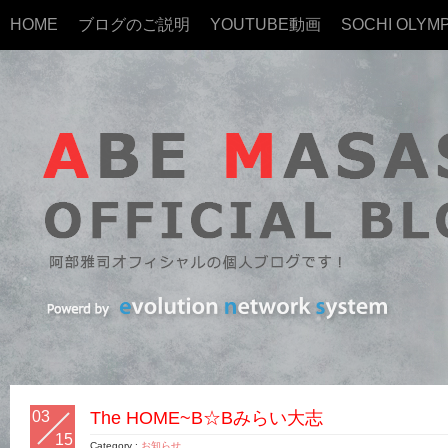
HOME
ブログのご説明
YOUTUBE動画
SOCHI OLYMP
03
The HOME~B☆Bみらい大志
15
Category :
お知らせ