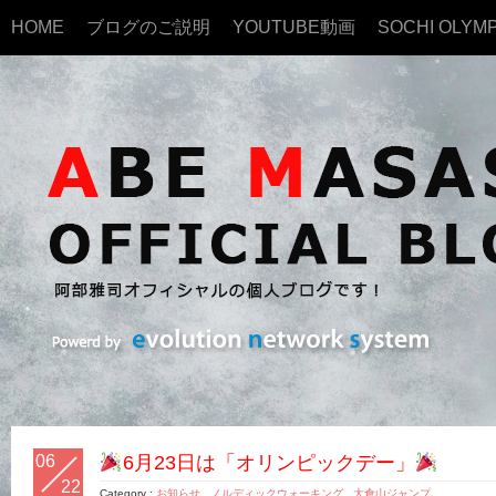
HOME
ブログのご説明
YOUTUBE動画
SOCHI OLYMP
06
6月23日は「オリンピックデー」
22
Category :
お知らせ
,
ノルディックウォーキング
,
大倉山ジャンプ