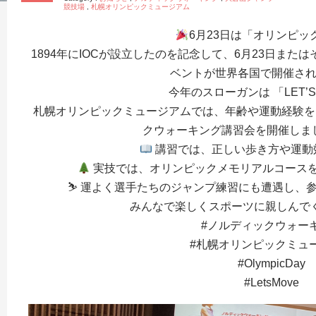
競技場
,
札幌オリンピックミュージアム
6月23日は「オリンピッ
1894年にIOCが設立したのを記念して、6月23日ま
ベントが世界各国で開催さ
今年のスローガンは 「LET’S
札幌オリンピックミュージアムでは、年齢や運動経験を
クウォーキング講習会を開催しま
講習では、正しい歩き方や運動
実技では、オリンピックメモリアルコース
⛷️ 運よく選手たちのジャンプ練習にも遭遇し、
みんなで楽しくスポーツに親しんで
#ノルディックウォー
#札幌オリンピックミュ
#OlympicDay
#LetsMove