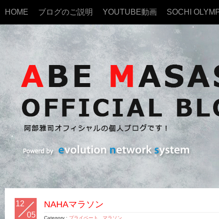
HOME
ブログのご説明
YOUTUBE動画
SOCHI OLYMP
12
NAHAマラソン
05
Category :
プライベート
,
マラソン