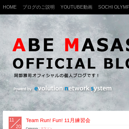
HOME
ブログのご説明
YOUTUBE動画
SOCHI OLYMP
11
Team Run! Fun! 11月練習会
20
Category :
マラソン