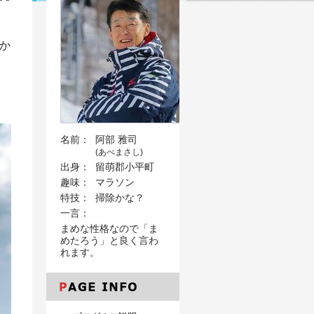
か
名前：
阿部 雅司
(あべまさし)
出身：
留萌郡小平町
趣味：
マラソン
特技：
掃除かな？
一言：
まめな性格なので「ま
めたろう」と良く言わ
れます。