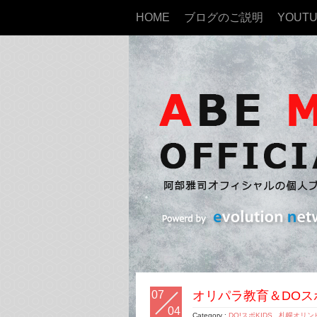
HOME
ブログのご説明
YOUT
07
オリパラ教育＆DOスポ
04
Category :
DO!スポKIDS
,
札幌オリン