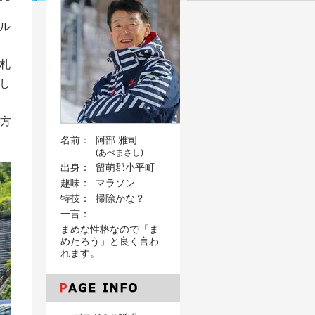
ル
札
し
の方
名前：
阿部 雅司
(あべまさし)
出身：
留萌郡小平町
趣味：
マラソン
特技：
掃除かな？
一言：
まめな性格なので「ま
めたろう」と良く言わ
れます。