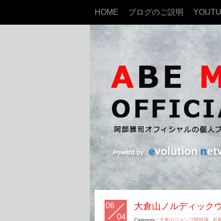
HOME
ブログのご説明
YOUT
06
大倉山ノルディック
04
Category :
大倉山ジャンプ競技場
,
札