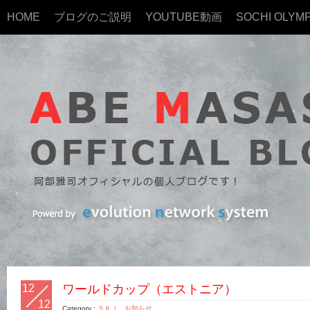
HOME
ブログのご説明
YOUTUBE動画
SOCHI OLYMP
12
ワールドカップ（エストニア）
12
Category :
ＳＫＩ
,
お知らせ