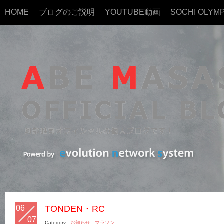
HOME
ブログのご説明
YOUTUBE動画
SOCHI OLYMP
06
TONDEN・RC
07
Category :
お知らせ
,
マラソン