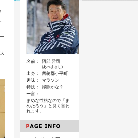
！
し
ー
ス
名前：
阿部 雅司
(あべまさし)
！
出身：
留萌郡小平町
趣味：
マラソン
特技：
掃除かな？
一言：
まめな性格なので「ま
めたろう」と良く言わ
れます。