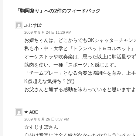
「駒岡祭り」への2件のフィードバック
ふじすぽ
2009 年 8 月 24 日 11:26 AM
お嬢ちゃんは、どこからでもOKシャッターチャン
私も小・中・大学と『トランペット＆コルネット』
オーケストラや吹奏楽は、思った以上に肺活量やず
筋肉を使い、一種「スポーツ｣と感じます。
「チームプレー」となる合奏は協調性を育み、上手
K点超えな気持ち？(笑)
お父さんと通ずる感動を味わっていると思いますよ
ABE
2009 年 8 月 26 日 8:37 PM
☆すじすぽさん
自分は音楽には全く縁がなかったのでトランペット