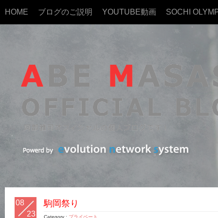
HOME
ブログのご説明
YOUTUBE動画
SOCHI OLYMP
08
駒岡祭り
23
Category :
プライベート