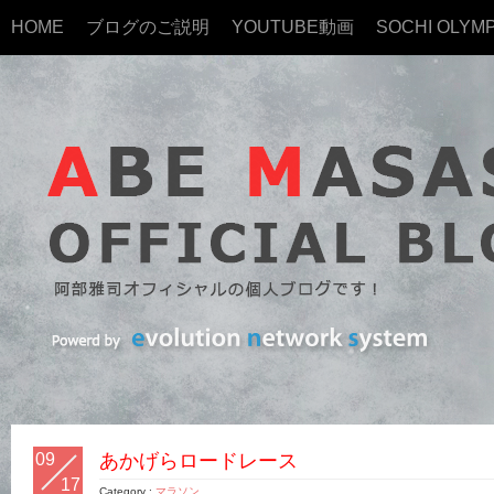
HOME
ブログのご説明
YOUTUBE動画
SOCHI OLYMP
09
あかげらロードレース
17
Category :
マラソン