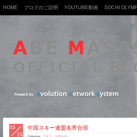
HOME
ブログのご説明
YOUTUBE動画
SOCHI OLYMP
03
中国スキー連盟名寄合宿
15
Category :
ＳＫＩ
,
お知らせ