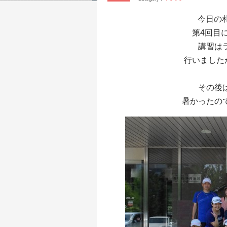
今日の
第4回目
講習は
行いました
その後
暑かったの