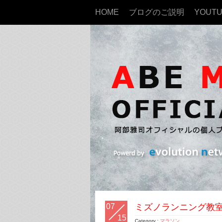
HOME
ブログのご説明
YOUT
07
ミズノランニング教室
15
Category :
マラソン