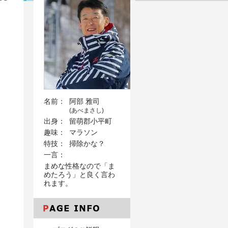
名前：
阿部 雅司
(あべまさし)
出身：
留萌郡小平町
趣味：
マラソン
特技：
掃除かな？
一言：
まめな性格なので「ま
めたろう」と良く言わ
れます。