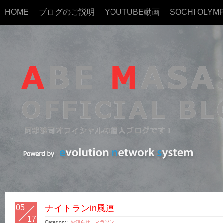
HOME
ブログのご説明
YOUTUBE動画
SOCHI OLYMP
05
ナイトランin風連
17
Category :
お知らせ
,
マラソン