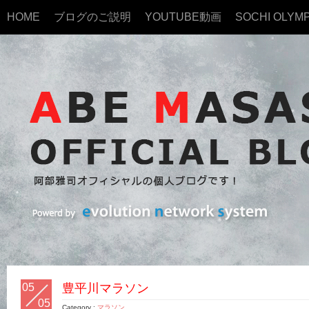
HOME
ブログのご説明
YOUTUBE動画
SOCHI OLYMP
05
豊平川マラソン
05
Category :
マラソン