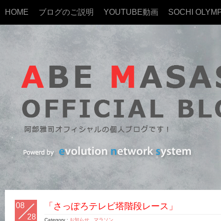
HOME
ブログのご説明
YOUTUBE動画
SOCHI OLYMP
08
「さっぽろテレビ塔階段レース」
28
Category :
お知らせ
,
マラソン