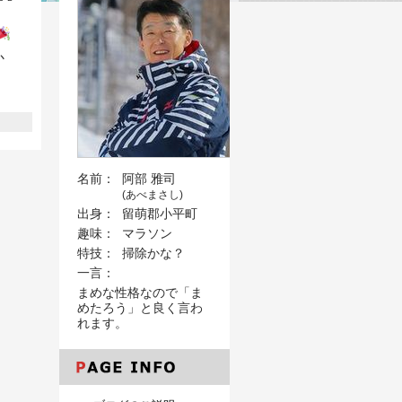
か
名前：
阿部 雅司
(あべまさし)
出身：
留萌郡小平町
趣味：
マラソン
特技：
掃除かな？
一言：
まめな性格なので「ま
めたろう」と良く言わ
れます。