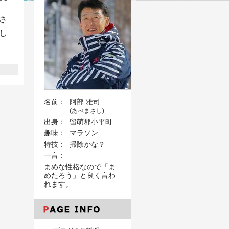
さ
し
名前：
阿部 雅司
(あべまさし)
出身：
留萌郡小平町
趣味：
マラソン
特技：
掃除かな？
一言：
まめな性格なので「ま
めたろう」と良く言わ
れます。